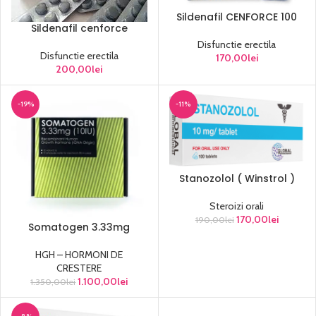
Sildenafil CENFORCE 100
Sildenafil cenforce
Disfunctie erectila
Disfunctie erectila
170,00
lei
200,00
lei
-19%
-11%
Stanozolol ( Winstrol )
Steroizi orali
170,00
lei
190,00
lei
Somatogen 3.33mg
HGH – HORMONI DE
CRESTERE
1.100,00
lei
1.350,00
lei