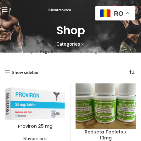
0
0,00
LEI
RO
Shop
Categories
Home
Shop
Page 5
Showing 49–60 of 84 results
Show sidebar
Proviron 25 mg
Reducta Tablets x
10mg
Steroizi orali