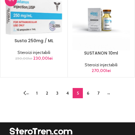
-8%
Susta 250mg / ML
Steroizi injectabili
SUSTANON 10ml
230,00
lei
250,00
lei
Steroizi injectabili
270,00
lei
←
1
2
3
4
5
6
7
→