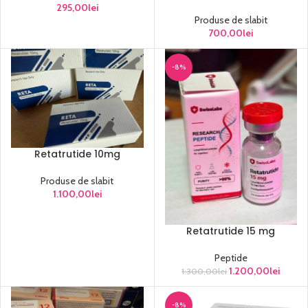
295,00
lei
Produse de slabit
700,00
lei
-8%
Retatrutide 10mg
Produse de slabit
1.100,00
lei
Retatrutide 15 mg
Peptide
1.200,00
lei
1.300,00
lei
-8%