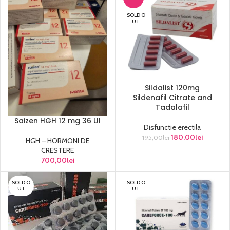
SOLD O
UT
Sildalist 120mg
Sildenafil Citrate and
Tadalafil
Saizen HGH 12 mg 36 UI
Disfunctie erectila
180,00
lei
195,00
lei
HGH – HORMONI DE
CRESTERE
700,00
lei
SOLD O
SOLD O
UT
UT