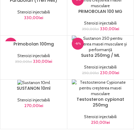
Parabolan (Tren Hex)
PRIMOBOLAN 100 MG
Steroizi injectabili
330,00
lei
Steroizi injectabili
330,00
lei
350,00
lei
Primobolan 100mg
-6%
-8%
Susta 250mg / ML
Steroizi injectabili
330,00
lei
350,00
lei
Steroizi injectabili
230,00
lei
250,00
lei
SUSTANON 10ml
Testosteron cypionat
Steroizi injectabili
250mg
270,00
lei
Steroizi injectabili
250,00
lei