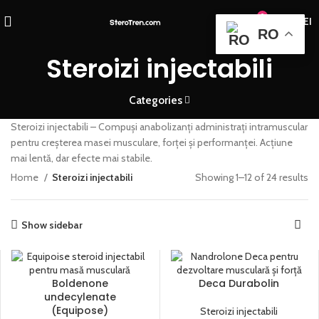
0
0,00
LEI
RO
Steroizi injectabili
Categories
Steroizi injectabili – Compuși anabolizanți administrați intramuscular
pentru creșterea masei musculare, forței și performanței. Acțiune
mai lentă, dar efecte mai stabile.
Home
Steroizi injectabili
Showing 1–12 of 24 results
Show sidebar
Boldenone
Deca Durabolin
undecylenate
(Equipose)
Steroizi injectabili