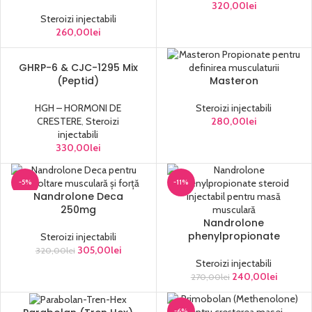
320,00
lei
Steroizi injectabili
260,00
lei
GHRP-6 & CJC-1295 Mix
(Peptid)
Masteron
HGH – HORMONI DE
Steroizi injectabili
CRESTERE
,
Steroizi
280,00
lei
injectabili
330,00
lei
-5%
-11%
Nandrolone Deca
250mg
Nandrolone
phenylpropionate
Steroizi injectabili
305,00
lei
320,00
lei
Steroizi injectabili
240,00
lei
270,00
lei
-6%