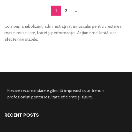
1
2
→
Compuși anabolizanți administrați intramuscular pentru creșterea
masei musculare, forței și performanței. Acțiune mai lentă, dar
efecte mai stabile.
Fiecare recomandare e gândită împreună cu antrenori
profesioniști pentru rezultate eficiente și sigure.
RECENT POSTS