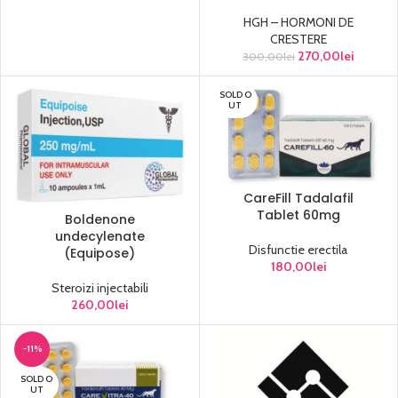
HGH – HORMONI DE
CRESTERE
270,00
lei
300,00
lei
SOLD O
UT
CareFill Tadalafil
Tablet 60mg
Boldenone
undecylenate
Disfunctie erectila
(Equipose)
180,00
lei
Steroizi injectabili
260,00
lei
-11%
SOLD O
UT