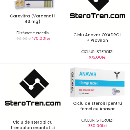
Carevitra (Vardenafil
40 mg)
Disfunctie erectila
Ciclu Anavar OXADROL
170,00
lei
190,00
lei
+ Proviron
CICLURI STEROIZI
975,00
lei
Ciclu de steroizi pentru
femei cu Anavar
CICLURI STEROIZI
Ciclu de steroizi cu
350,00
lei
trenbolon enantat si