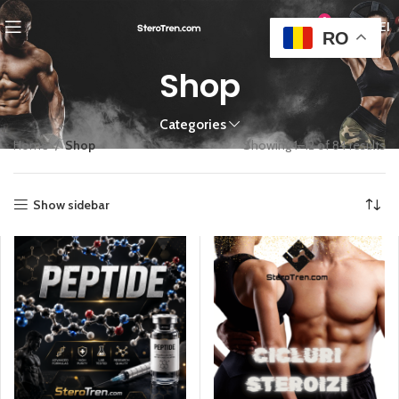
0
0,00
LEI
RO
Shop
Categories
Home
Shop
Showing 1–12 of 84 results
Show sidebar