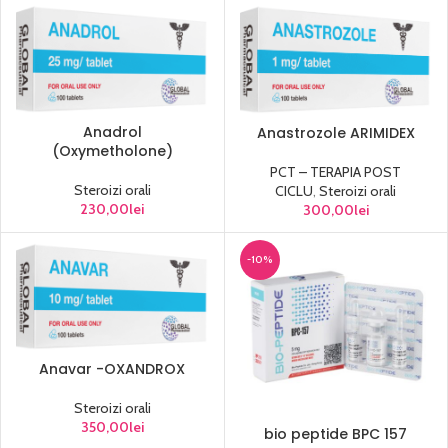
Anadrol
Anastrozole ARIMIDEX
(Oxymetholone)
PCT – TERAPIA POST
Steroizi orali
CICLU
,
Steroizi orali
230,00
lei
300,00
lei
-10%
Anavar -OXANDROX
Steroizi orali
350,00
lei
bio peptide BPC 157