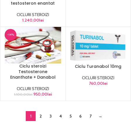
testosteron enantat
CICLURI STEROIZI
1.240,00
lei
-14%
Ciclu steroizi
Ciclu Turanabol 10mg
Testosterone
Enanthate + Danabol
CICLURI STEROIZI
760,00
lei
CICLURI STEROIZI
950,00
lei
1.100,00
lei
1
2
3
4
5
6
7
→