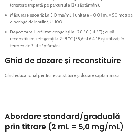
(creștere treptată pe parcursul a 12+ săptămâni).
Măsurare ușoară:
La 5,0 mg/ml,
1 unitate = 0,01 ml ≈ 50 mcg
pe
o seringă de insulină U-100.
Depozitare:
Liofilizat: congelați la
−20 °C (−4 °F)
; după
reconstituire, refrigerați la
2–8 °C (35,6–46,4 °F)
și utilizați în
termen de 2–4 săptămâni.
Ghid de dozare și reconstituire
Ghid educațional pentru reconstituire și dozare săptămânală
Abordare standard/graduală
prin titrare (2 mL = 5,0 mg/mL)