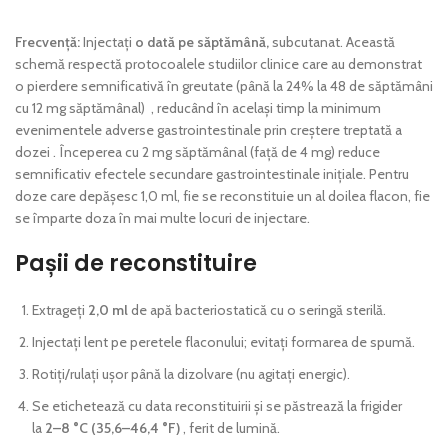
Frecvență:
Injectați
o dată pe săptămână,
subcutanat. Această
schemă respectă protocoalele studiilor clinice care au demonstrat
o pierdere semnificativă în greutate (până la 24% la 48 de săptămâni
cu 12 mg săptămânal)
, reducând în același timp la minimum
evenimentele adverse gastrointestinale prin creștere treptată a
dozei
. Începerea cu 2 mg săptămânal (față de 4 mg) reduce
semnificativ efectele secundare gastrointestinale inițiale. Pentru
doze care depășesc 1,0 ml, fie se reconstituie un al doilea flacon, fie
se împarte doza în mai multe locuri de injectare.
Pașii de reconstituire
Extrageți
2,0 ml
de apă bacteriostatică cu o seringă sterilă.
Injectați lent pe peretele flaconului; evitați formarea de spumă.
Rotiți/rulați ușor până la dizolvare (nu agitați energic).
Se etichetează cu data reconstituirii și se păstrează la frigider
la
2–8 °C (35,6–46,4 °F)
, ferit de lumină.