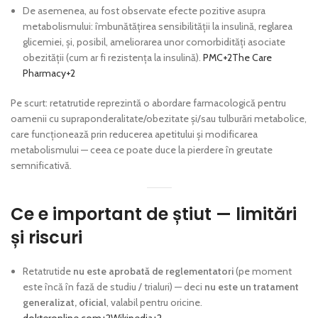
De asemenea, au fost observate efecte pozitive asupra
metabolismului: îmbunătățirea sensibilității la insulină, reglarea
glicemiei, și, posibil, ameliorarea unor comorbidități asociate
obezității (cum ar fi rezistența la insulină).
PMC
+2
The Care
Pharmacy
+2
Pe scurt: retatrutide reprezintă o abordare farmacologică pentru
oamenii cu supraponderalitate/obezitate și/sau tulburări metabolice,
care funcționează prin reducerea apetitului și modificarea
metabolismului — ceea ce poate duce la pierdere în greutate
semnificativă.
Ce e important de știut — limitări
și riscuri
Retatrutide
nu este aprobată de reglementatori
(pe moment
este încă în fază de studiu / trialuri) — deci
nu este un tratament
generalizat, oficial
, valabil pentru oricine.
dokteronline.com
+2
Wikipedia
+2