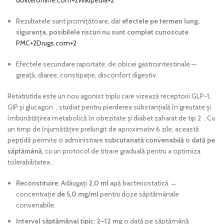
Rezultatele sunt promițătoare, dar
efectele pe termen lung,
siguranța, posibilele riscuri nu sunt complet cunoscute
.
PMC
+2
Drugs.com
+2
Efectele secundare raportate: de obicei gastrointestinale —
greață, diaree, constipație, disconfort digestiv.
Retatrutida este un nou agonist triplu care vizează receptorii GLP-1,
GIP și glucagon
, studiat pentru pierderea substanțială în greutate și
îmbunătățirea metabolică în obezitate și diabet zaharat de tip 2
. Cu
un timp de înjumătățire prelungit de aproximativ 6 zile, această
peptidă permite o administrare
subcutanată convenabilă o dată pe
săptămână,
cu un protocol de titrare graduală pentru a optimiza
tolerabilitatea
.
Reconstituire:
Adăugați
2,0 ml
apă bacteriostatică →
concentrație
de 5,0 mg/ml
pentru doze săptămânale
convenabile.
Interval săptămânal tipic:
2–12 mg
o dată pe săptămână