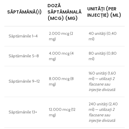
DOZĂ
UNITĂȚI (PER
SĂPTĂMÂNĂ(I)
SĂPTĂMÂNALĂ
INJECȚIE) (ML)
(MCG) (MG)
2.000 mcg (2
40 unități (0,40
Săptămânile 1–4
mg)
ml)
4.000 mcg (4
80 unități (0,80
Săptămânile 5–8
mg)
ml)
160 unități (1,60
8.000 mcg (8
ml) —
utilizați 2
Săptămânile 9–12
mg)
flacoane sau
injecție divizată
240 unități (2,40
12.000 mcg (12
ml) —
utilizați 2
Săptămânile 13+
mg)
flacoane sau
injecție divizată