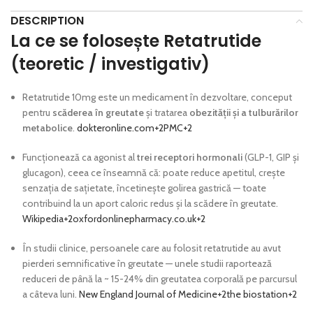
DESCRIPTION
La ce se folosește Retatrutide
(teoretic / investigativ)
Retatrutide 10mg este un medicament în dezvoltare, conceput
pentru
scăderea în greutate
și tratarea
obezității și a tulburărilor
metabolice
.
dokteronline.com
+2
PMC
+2
Funcționează ca agonist al
trei receptori hormonali
(GLP-1, GIP și
glucagon), ceea ce înseamnă că: poate reduce apetitul, crește
senzația de sațietate, încetinește golirea gastrică — toate
contribuind la un aport caloric redus și la scădere în greutate.
Wikipedia
+2
oxfordonlinepharmacy.co.uk
+2
În studii clinice, persoanele care au folosit retatrutide au avut
pierderi semnificative în greutate — unele studii raportează
reduceri de până la ~ 15-24% din greutatea corporală pe parcursul
a câteva luni.
New England Journal of Medicine
+2
the biostation
+2