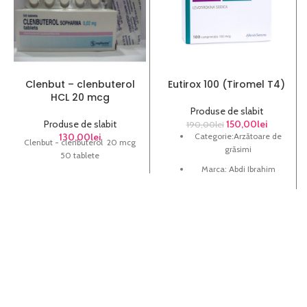
Clenbut – clenbuterol
Eutirox 100 (Tiromel T4)
HCL 20 mcg
Produse de slabit
Produse de slabit
150,00
lei
190,00
lei
130,00
lei
Categorie:Arzătoare de
Clenbut - clenbuterol 20 mcg
grăsimi
50 tablete
Marca: Abdi Ibrahim
Substanță principală:
Liotironină sodică
Formă: Oral
Ambalaj: 5
file x 25 Mcg
JUMĂTATE ACTIVĂ - 1 ZI
CLASIFICARE - HORMON
TIROID, ARZĂTOR DE
GRASIME