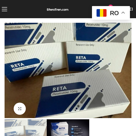
0
0,00
LEI
RO
Click to enlarge