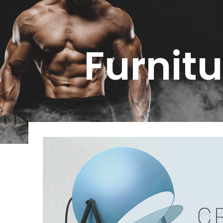
Furnit