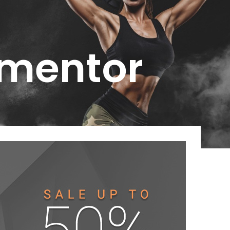
ementor
CATEGORIES
Blog
Uncategorized