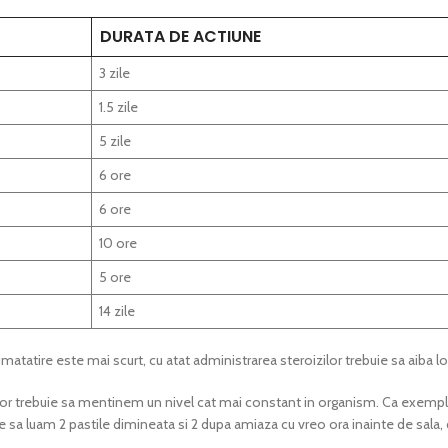
DURATA DE ACTIUNE
3 zile
1.5 zile
5 zile
6 ore
6 ore
10 ore
5 ore
14 zile
matatire este mai scurt, cu atat administrarea steroizilor trebuie sa aiba l
ilor trebuie sa mentinem un nivel cat mai constant in organism. Ca exempl
sa luam 2 pastile dimineata si 2 dupa amiaza cu vreo ora inainte de sala, 