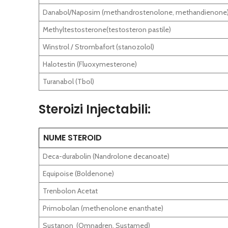
Danabol/Naposim (methandrostenolone, methandienone
Methyltestosterone(testosteron pastile)
Winstrol / Strombafort (stanozolol)
Halotestin (Fluoxymesterone)
Turanabol (Tbol)
Steroizi Injectabili:
NUME STEROID
Deca-durabolin (Nandrolone decanoate)
Equipoise (Boldenone)
Trenbolon Acetat
Primobolan (methenolone enanthate)
Sustanon (Omnadren, Sustamed)