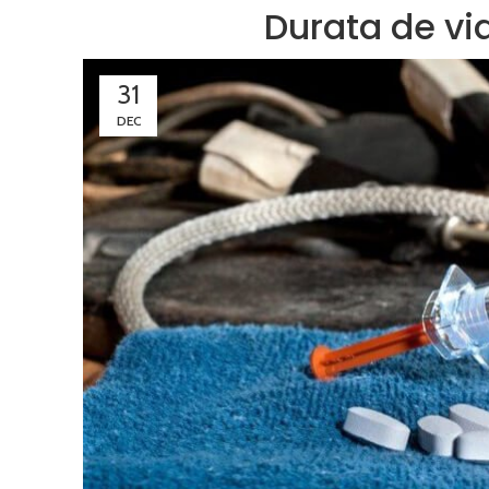
Durata de via
31
DEC