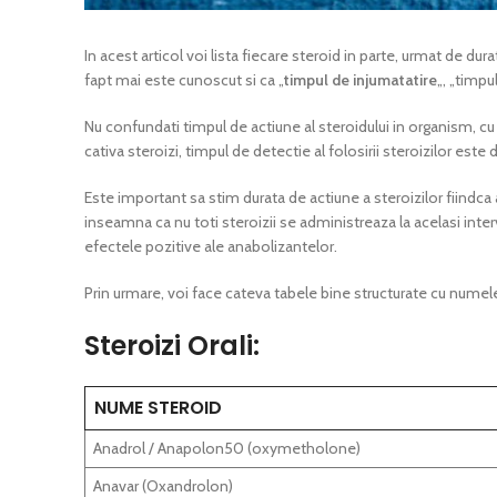
In acest articol voi lista fiecare steroid in parte, urmat de du
fapt mai este cunoscut si ca „
timpul de injumatatire
„, „timpu
Nu confundati timpul de actiune al steroidului in organism, cu 
cativa steroizi, timpul de detectie al folosirii steroizilor este 
Este important sa stim durata de actiune a steroizilor fiindca 
inseamna ca nu toti steroizii se administreaza la acelasi inte
efectele pozitive ale anabolizantelor.
Prin urmare, voi face cateva tabele bine structurate cu numele
Steroizi Orali:
NUME STEROID
Anadrol / Anapolon50 (oxymetholone)
Anavar (Oxandrolon)