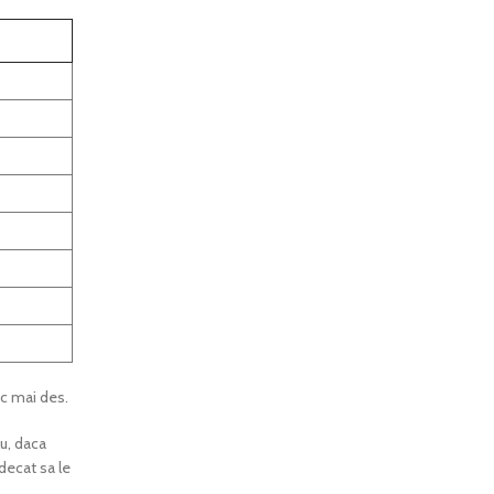
oc mai des.
u, daca
decat sa le