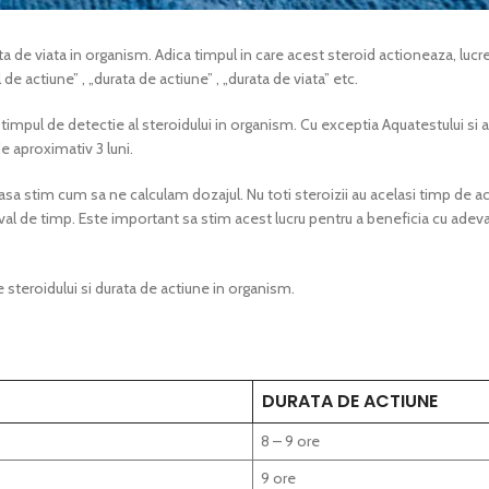
rata de viata in organism. Adica timpul in care acest steroid actioneaza, luc
l de actiune” , „durata de actiune” , „durata de viata” etc.
timpul de detectie al steroidului in organism. Cu exceptia Aquatestului si a
de aproximativ 3 luni.
asa stim cum sa ne calculam dozajul. Nu toti steroizii au acelasi timp de ac
rval de timp. Este important sa stim acest lucru pentru a beneficia cu adev
 steroidului si durata de actiune in organism.
DURATA DE ACTIUNE
8 – 9 ore
9 ore