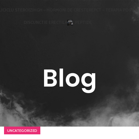
LI
CICLU STEROIZI
HGH – HORMONI DE CRESTERE
PCT – TERAPIA POST C
DISCUNCTIE ERECTILA
PEPTIDE
Blog
UNCATEGORIZED