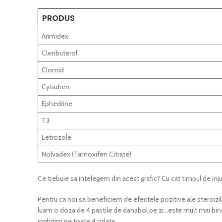
PRODUS
Arimidex
Clenbuterol
Clomid
Cytadren
Ephedrine
T3
Letrozole
Nolvadex (Tamoxifen Citrate)
Ce trebuie sa intelegem din acest grafic? Cu cat timpul de inju
Pentru ca noi sa beneficiem de efectele pozitive ale steroiz
luam o doza de 4 pastile de danabol pe zi…este mult mai bine 
inghitim pe toate 4 odata.