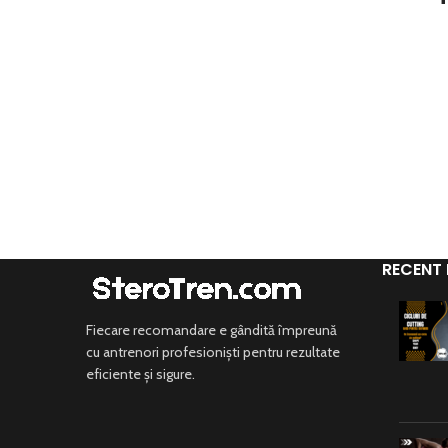
Substa
farm
Compo
250
Excipie
benzil
Adm
Clasifi
RECENT
de înj
d
Hepat
Fiecare recomandare e gândită împreună
cu antrenori profesioniști pentru rezultate
eficiente și sigure.