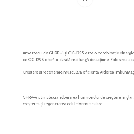
Amestecul de GHRP-6 și CJC-1295 este o combinație sinergică 
ce CJC-1295 oferă o durată mai lungă de acțiune. Folosirea ac
Creștere și regenerare musculară eficientă Arderea îmbunătăți
GHRP-6 stimulează eliberarea hormonului de creștere în gland
creșterea și regenerarea celulelor musculare.