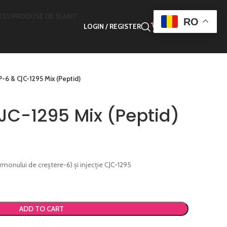
ICLU
PRODUSE DE SLABIT
RO
0
LOGIN / REGISTER
0,00
LEI
-6 & CJC-1295 Mix (Peptid)
C-1295 Mix (Peptid)
monului de creștere-6) și injecție CJC-1295
ADD TO CART