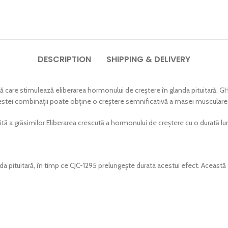
DESCRIPTION
SHIPPING & DELIVERY
care stimulează eliberarea hormonului de creștere în glanda pituitară. G
estei combinații poate obține o creștere semnificativă a masei musculare,
tă a grăsimilor Eliberarea crescută a hormonului de creștere cu o durată lu
a pituitară, în timp ce CJC-1295 prelungește durata acestui efect. Aceas