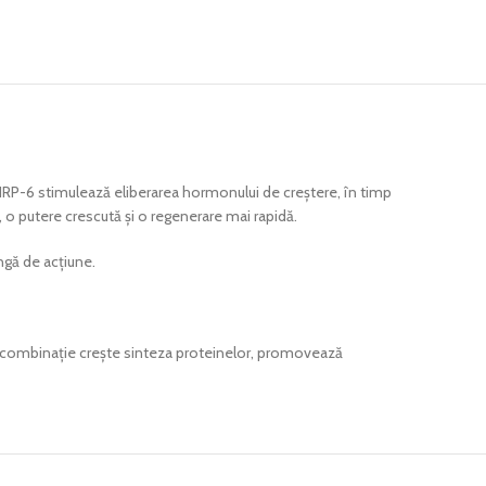
HRP-6 stimulează eliberarea hormonului de creștere, în timp
 o putere crescută și o regenerare mai rapidă.
ngă de acțiune.
tă combinație crește sinteza proteinelor, promovează