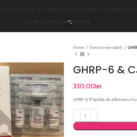
LI
CICLU STEROIZI
HGH – HORMONI DE CRESTERE
PCT – TERAPIA POST C
DISCUNCTIE ERECTILA
PEPTIDE
Home
Steroizi injectabili
GHRP
GHRP-6 & CJ
330,00
lei
GHRP-6 (Peptida de eliberare a hor