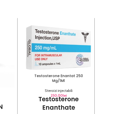
-6%
Testosterone Enantat 250
T
Mg/1Ml
Steroizi injectabili
Tr
250,00
lei
Testosterone
N
Enanthate