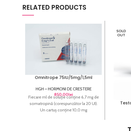
RELATED PRODUCTS
SOLD
OUT
Omnitrope 75IU/5mg/1,5ml
HGH – HORMONI DE CRESTERE
850,00
lei
Fiecare ml de soluție conține 6,7 mg de
Test
somatropină (corespunzător la 20 UI).
Un cartuș conține 10,0 mg
(corespunzător la 30 UI) somatropină
în 1,5 ml. Cutie cu 5 cartuse!