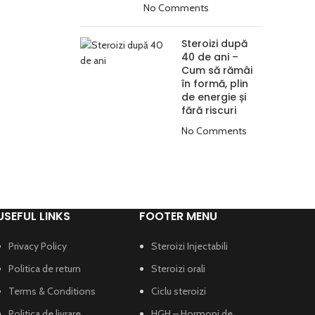
No Comments
Steroizi după
40 de ani –
Cum să rămâi
în formă, plin
de energie și
fără riscuri
No Comments
USEFUL LINKS
FOOTER MENU
Privacy Policy
Steroizi Injectabili
Politica de return
Steroizi orali
Terms & Conditions
Ciclu steroizi
Politica de livrare
HGH – Hormoni de