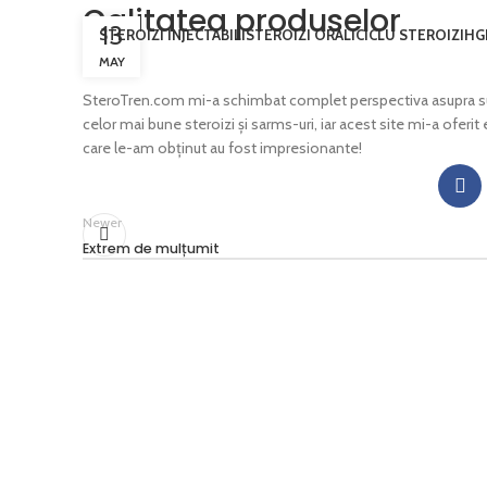
Calitatea produselor
13
STEROIZI INJECTABILI
STEROIZI ORALI
CICLU STEROIZI
HG
MAY
SteroTren.com mi-a schimbat complet perspectiva asupra supl
celor mai bune steroizi și sarms-uri, iar acest site mi-a oferi
care le-am obținut au fost impresionante!
Newer
Extrem de mulțumit