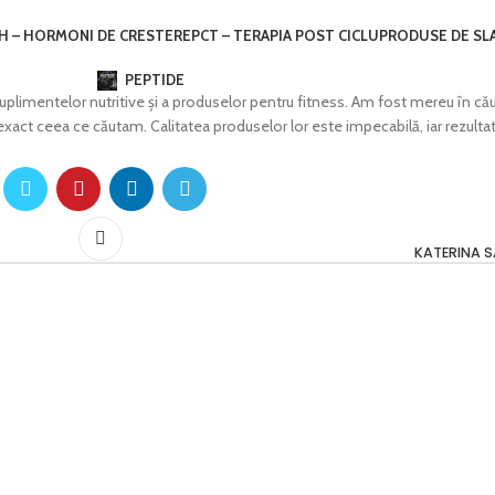
H – HORMONI DE CRESTERE
PCT – TERAPIA POST CICLU
PRODUSE DE SL
PEPTIDE
imentelor nutritive și a produselor pentru fitness. Am fost mereu în că
t exact ceea ce căutam. Calitatea produselor lor este impecabilă, iar rezulta
KATERINA 