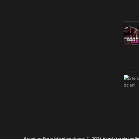
Based on
Steroizi online
theme
2025
Vand steroizi onli