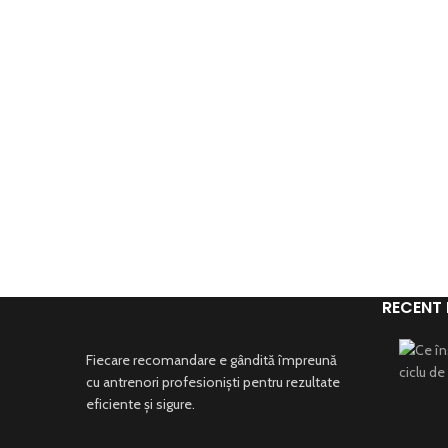
RECENT
Fiecare recomandare e gândită împreună
cu antrenori profesioniști pentru rezultate
eficiente și sigure.