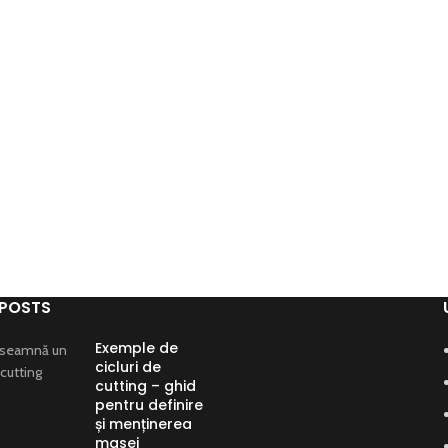
 POSTS
Exemple de
cicluri de
cutting – ghid
pentru definire
și menținerea
masei