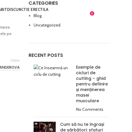
CATEGORIES
ABIT
DISCUNCTIE ERECTILA
0
LOGIN / REGISTER
0,00
LEI
Blog
Uncategorized
utarea
tele pe
RECENT POSTS
Older
Exemple de
SANDEROVA
cicluri de
cutting – ghid
pentru definire
și menținerea
masei
musculare
No Comments
Cum să nu te îngrași
de sărbători: sfaturi