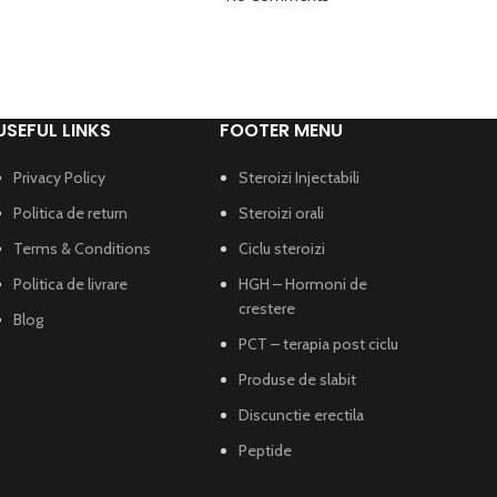
USEFUL LINKS
FOOTER MENU
Privacy Policy
Steroizi Injectabili
Politica de return
Steroizi orali
Terms & Conditions
Ciclu steroizi
Politica de livrare
HGH – Hormoni de
crestere
Blog
PCT – terapia post ciclu
Produse de slabit
Discunctie erectila
Peptide