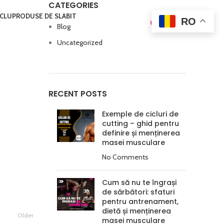
CATEGORIES
ICLU
PRODUSE DE SLABIT
RO
0
LOGIN / REGISTER
0,00
LEI
Blog
Uncategorized
RECENT POSTS
Exemple de cicluri de
cutting – ghid pentru
definire și menținerea
masei musculare
No Comments
Cum să nu te îngrași
de sărbători: sfaturi
pentru antrenament,
dietă și menținerea
Older
masei musculare