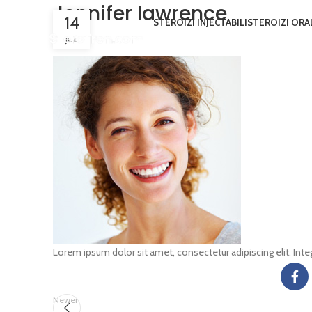
Jennifer lawrence
14
STEROIZI INJECTABILI
STEROIZI ORA
JUL
Lorem ipsum dolor sit amet, consectetur adipiscing elit. I
Newer