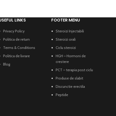
USEFUL LINKS
FOOTER MENU
Privacy Policy
Steroizi Injectabili
Politica de return
Steroizi orali
Terms & Conditions
Ciclu steroizi
Politica de livrare
HGH – Hormoni de
crestere
Blog
PCT – terapia post ciclu
Produse de slabit
Discunctie erectila
Peptide