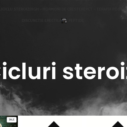
LI
CICLU STEROIZI
HGH – HORMONI DE CRESTERE
PCT – TERAPIA POST C
DISCUNCTIE ERECTILA
PEPTIDE
icluri steroi
SALE