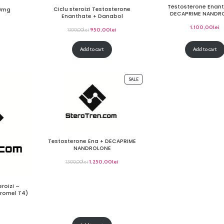
Testosterone Enant
Ciclu steroizi Testosterone
10mg
DECAPRIME NANDR
Enanthate + Danabol
1.100,00
lei
950,00
lei
1.100,00
lei
Add to cart
Add to cart
SALE
Testosterone Ena + DECAPRIME
NANDROLONE
1.250,00
lei
1.300,00
lei
eroizi –
Tiromel T4)