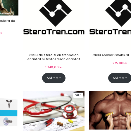
culara de
ei
Ciclu de steroizi cu trenbolon
Ciclu Anavar OXADROL 
enantat si testosteron enantat
975,00
lei
1.240,00
lei
Add to cart
Add to cart
SALE