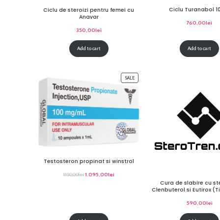
Ciclu Turanabol 
Ciclu de steroizi pentru femei cu
Anavar
760,00
lei
350,00
lei
Add to cart
Add to cart
SALE
Testosteron propinat si winstrol
1.095,00
lei
1.150,00
lei
Cura de slabire cu st
Clenbuterol si Eutirox (
590,00
lei