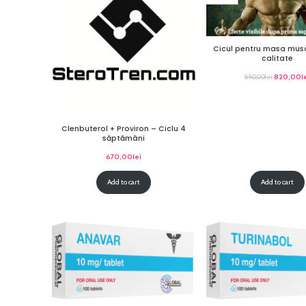
Cicul pentru masa mus
calitate
820,00
l
890,00
lei
Clenbuterol + Proviron – Ciclu 4
săptămâni
670,00
lei
Add to cart
Add to cart