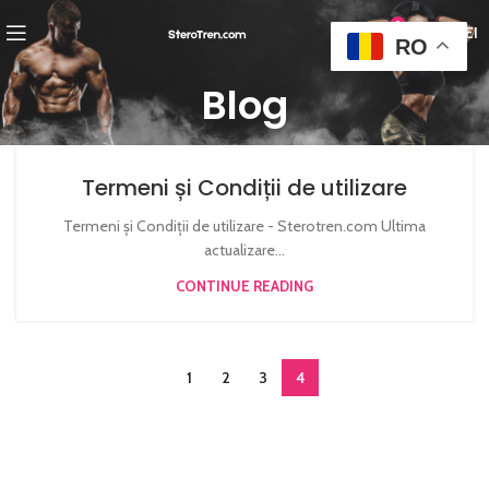
0
0,00
LEI
RO
Blog
Termeni și Condiții de utilizare
Termeni și Condiții de utilizare - Sterotren.com Ultima
actualizare...
CONTINUE READING
1
2
3
4