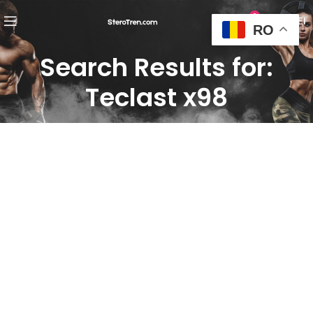
0
0,00
LEI
RO
Search Results for:
Teclast x98